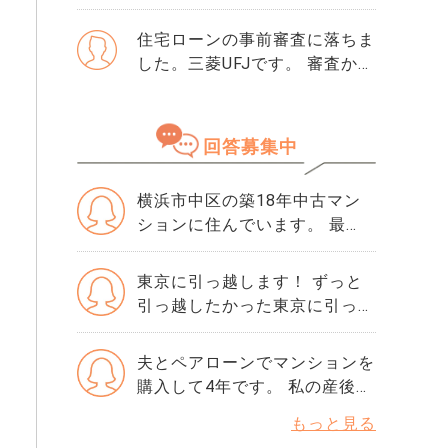
せました。 そこで初めて「ク
すが、友人には専任をおすすめ
レジットガイダンス指数」とい
住宅ローンの事前審査に落ちま
されました。それぞれメリット
う数字を見て、自分が500だと
した。三菱UFJです。 審査から
デメリットがあれば教えてくだ
知りました。 正直、この数字
落ちた理由は分かりません。
さい。
が良いのか悪いのかも分かりま
・勤続年数10年 ・年収600万
せん。 ただ、ネットで「住宅
・購入物件価格は4500万で、
回答募集中
ローンはスコアが重要」と読ん
頭金1000万です。 ・滞納歴な
でから、急に不安になりまし
どもありません 落ちた理由を
た。 思い当たるのは、数年前
横浜市中区の築18年中古マン
ちゃんと確認してから、次の審
にクレジットカードの引き落と
ションに住んでいます。 最
査に申し込んだ方がいいです
しが1回だけ遅れたことくらい
近、管理組合から管理費と修繕
か？ 他にりそな銀行かSBI新生
です。 ローンやリボ払いもあ
積立金を合計で月1万円値上げ
銀行で考えています。 この2つ
東京に引っ越します！ ずっと
りませんし、借入はほぼゼロで
する案が出ました。 理由は人
の銀行の審査基準や違いなど
引っ越したかった東京に引っ越
す。それでも500という数字は
件費や資材価格の高騰とのこと
も、情報が欲しいです。
します！住みたい街ランキング
厳しいでしょうか。 年収や勤
ですが、現在の負担だけでも家
はあてにして問題ないでしょう
夫とペアローンでマンションを
続年数には問題ないと思ってい
計はギリギリ。 子どもの習い
か？吉祥寺駅は実際のところど
購入して4年です。 私の産後の
るのですが、指数だけで判断さ
事や生活費を削る必要がありそ
うなんでしょう？ 職場は中央
体調が悪く、正社員での復帰を
れることもありますか？ もし
うで、どうにか反対したい気持
もっと見る
区、千代田区で探してます。
諦めようかと思っています。
今から改善できるなら、半年待
ちがあります。 近隣のマンシ