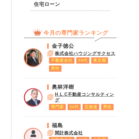
住宅ローン
今月の専門家ランキング
金子徳公
株式会社ハウジングサクセス
不動産会社
50代
東京都
男性
奥林洋樹
H.L.C不動産コンサルティン
グ
専門家
50代
北海道
男性
福島
関計株式会社