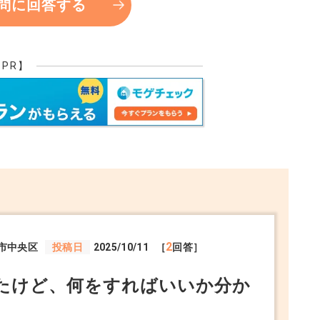
問に回答する
【PR】
2
市中央区
投稿日
2025/10/11
［
回答］
たけど、何をすればいいか分か