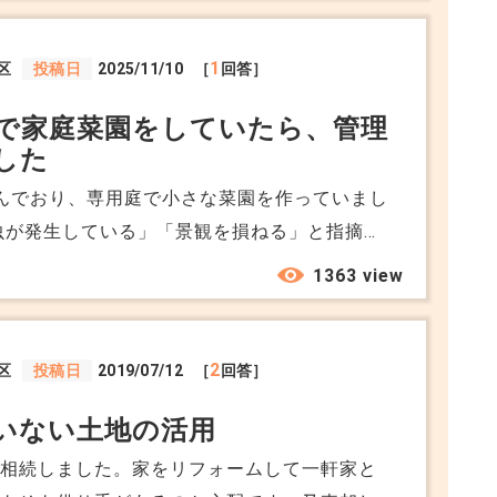
ていましたが、直ぐにでも離婚したいのです。
婚届を出し、固定資産税は私、下の子が卒業す
1
区
投稿日
2025/11/10
［
回答］
夫、それ以降はそのままのローンで私が支払い
で家庭菜園をしていたら、管理
する等を考えていますが、可能な事でしょう
した
くる事柄、税金等の支払い義務(その金額はど
 それよりそもそも売却してもらった方が良いで
んでおり、専用庭で小さな菜園を作っていまし
けで大丈夫ですか？その際に私に降りかかるも
虫が発生している」「景観を損ねる」と指摘さ
専用使用権がある場所でも、植栽や家庭菜園は
1363 view
うか。 管理規約を読み返しても明確な記載は
2
区
投稿日
2019/07/12
［
回答］
いない土地の活用
を相続しました。家をリフォームして一軒家と