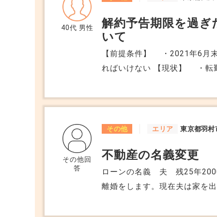
解約予告期限を過ぎ
40代
男性
いて
【前提条件】 ・2021年6
ればいけない 【現状】 ・転勤に伴い6月いっぱいで退去を考えている ・
解約予告はまだしていない この状態で下記2点を教えて頂けますでしょう
か。 ①6月いっぱいで退去する場合、解約予告を行って いないので2か月分
の賃料は退去時に支払わなけ
な ければいけないのか？ 
その他
エリア
東京都羽村
による2か月分が更新月を跨
不動産の名義変更
をし、更新料と2か月分の賃 
その他回
答
言 われました。 ②また、仮にこのまま更新手続きをせずに法廷更 新に
ローンの名義 夫 残25年20
なった場合は期限の定めのな
離婚をします。現在夫は家を出
なると思うので すが、そう
担しています。ローンと固定
うか？ 以上 ご回答の程よ
年の3月までは今のまま、それ