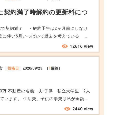
た契約満了時解約の更新料につ
月末で契約満了 ・解約予告は2ヶ月前にしなけ
12616 view
 ればいけないと思いますが、更新料も支払わ
管理会社からは、解約予告を行っていないこと
1
市
投稿日
2020/09/23
［
回答］
いでいるので退去す る場合は更新手続き
料を支払った上で退去しなければいけないと
00万 不動産の名義 夫 子供 私立大学生 2人
い契約になる ため、更新料の請求ができなく
ています。 生活費、子供の学費は私が全額負
いった状態で退去することもできる のでしょ
資産税は夫が払っています。下の子が卒業する
2440 view
ろしくお願い致します。
以降は不動産の名義変更をし、私が全額負担し