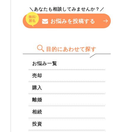
ただお互い2,000万円ずつ組ん
つべきなのか、それともこのま
ョンでは値上げを回避している
＼あなたも相談してみませんか？／
だペアローン問題が重く、話し
ま申し込んでみても大丈夫なの
例もあると聞き、 何らかの交
が平行線のまま進みません。
か…。 専門家の方の率直な意見
渉や見直しはできないか知りた
お悩みを投稿する
夫の年収は500万円、私は300
を聞きたいです。
いです。 専門家の意見を踏ま
万円です。 夫は当初年収400万
えて、資産価値と家計の両立を
円でしたが、順調に上がってき
目指したいです。
ています。単独ローンに切り替
目的にあわせて探す
えても問題ないでしょうか。
お悩み一覧
売却
購入
離婚
相続
投資