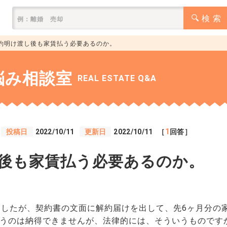
検 索
約明け渡し後も家賃払う必要あるのか。
悩み相談室
REAL ESTATE Q&A
1
投稿日
2022/10/11
更新日
2022/10/11
［
回答］
後も家賃払う必要あるのか。
ましたが、契約書の文面に解約届けを出して、先6ヶ月分の
うのは納得できませんが、法律的には、そういうものです