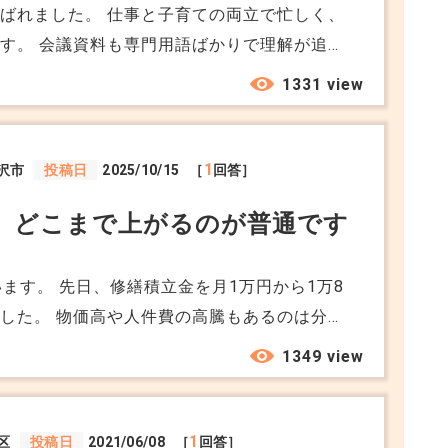
ばれました。 仕事と子育ての両立で忙しく、
す。 会議資料も専門用語ばかりで理解が追い
差に戸惑っています。 理事会の役割や最低限
1331 view
。
1
沢市
投稿日
2025/10/15
［
回答］
、どこまで上がるのが普通です
ます。 先日、修繕積立金を月1万円から1万8
した。 物価高や人件費の高騰もあるのは分か
なんでしょうか…。 総会でも「これでも将来
1349 view
います。 積立金の相場や、どこまで上がると
拠になる資料の見方も知りたいです。
1
区
投稿日
2021/06/08
［
回答］