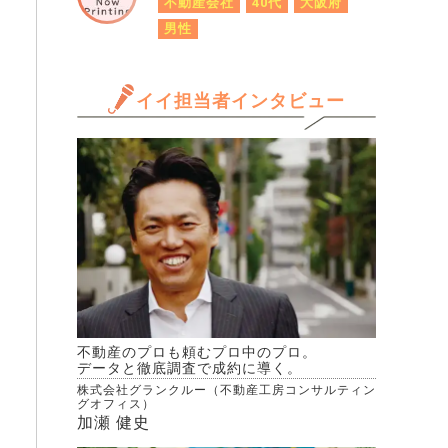
不動産会社
40代
大阪府
男性
イイ担当者インタビュー
不動産のプロも頼むプロ中のプロ。
データと徹底調査で成約に導く。
株式会社グランクルー（不動産工房コンサルティン
グオフィス）
加瀬 健史