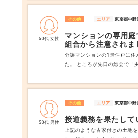
ていけるようにしたいと思っ
不動産の名義変更と同時に離
その他
エリア
東京都中野
る3月までのローンの支払いは
マンションの専用庭
をする、ローンの名義を変更
50代
女性
組合から注意されま
か？また、それに際し発生して
のくらい？)などありますか？
分譲マンションの1階住戸に住
すか？売却なら家から出るだ
た。 ところが先日の総会で「
のはありますか？
れ、撤去を求められました。 
禁止されることがあるのでしょ
ありませんでした。
その他
エリア
東京都中野
接道義務を果たして
50代
男性
上記のような古家付きの土地