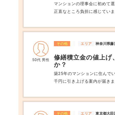
マンションの理事会に初めて選
正直なところ負担に感じていま
つかず、ベテラン住民との温度
やるべきことを知りたいです
その他
エリア
神奈川県藤
修繕積立金の値上げ
50代
男性
か？
築25年のマンションに住んでい
千円に引き上げる案内が届きま
りますが、ここまで上がるもの
不足」と言われ、不安になって
危険信号なのか。 値上げの根
その他
エリア
東京都大田