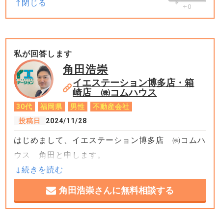
+0
私が回答します
角田浩崇
イエステーション博多店・箱
崎店 ㈱コムハウス
30代
福岡県
男性
不動産会社
投稿日
2024/11/28
はじめまして、イエステーション博多店 ㈱コムハ
ウス 角田と申します。
マンション投資を始める際、金利上昇や人口減少と
角田浩崇さんに無料相談する
いったリスクを意識するのは非常に重要です。これ
らのリスクは避けられませんが、投資の戦略や物件