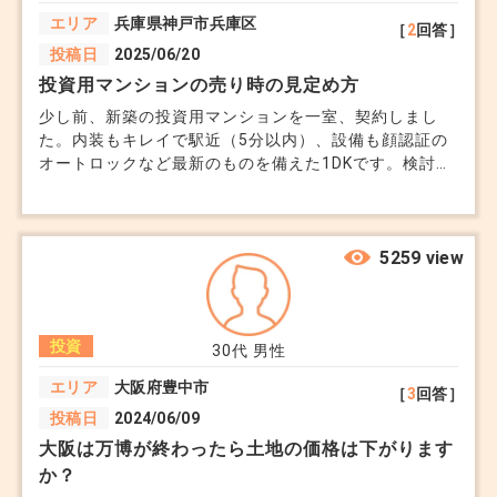
エリア
兵庫県神戸市兵庫区
新築物件は購入直後に価値が下がることが多く、将
［
2
回答］
投稿日
2025/06/20
来的な売却益が期待できない場合があります。
投資用マンションの売り時の見定め方
少し前、新築の投資用マンションを一室、契約しまし
ヘッジ策:
た。内装もキレイで駅近（5分以内）、設備も顔認証の
中古物件を選ぶ:
オートロックなど最新のものを備えた1DKです。検討
時、担当者から戸数が多く修繕費などを分担できるの
購入時点で市場価格が安定している中古物件を検
で、負担が軽いとの説明があり、少し割高ですが良い物
討。
件だと思い契約しました。 しかしその後、その物件が
面する道路が、かなり有名な風俗街の境目になる道路ら
5259 view
再開発エリアに注目:
しいと知りました。調べると、物件に風俗店が隣接して
再開発が進むエリアでは、資産価値が上昇する可能
はいるわけではないものの、周辺地域の中で唯一、治安
の点で避けるべきとされている一帯だと分かりました。
性が高い。
投資
いくら設備が良くても、近隣の安全な物件を差し置いて
30代
男性
売れるのか心配です。こうなると、戸数が多いこともデ
エリア
大阪府豊中市
リスク4: 金利上昇
［
3
回答］
メリットに思えてきました。 しかし、今売るにはまだ
投稿日
2024/06/09
ローンのほうが圧倒的に多いです。 この場合、いつ頃
ローン金利が上昇すると、月々の返済額が増加し、
売るのがダメージが少なく済むでしょうか。それとも、
大阪は万博が終わったら土地の価格は下がります
キャッシュフローが悪化します。
そんなに心配する必要はないのでしょうか。 教えてく
か？
ださい。