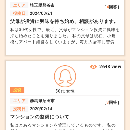
物件の特性
エリア
埼玉県熊谷市
［
4
回答］
駅徒歩10分以内: 駅近物件は賃貸需要が安定。
投稿日
2024/03/21
築浅またはリノベーション物件: 修繕費が抑えられ
父母が投資に興味を持ち始め、相談があります。
る。
私は30代女性で、最近、父母がマンション投資に興味を
設備が充実: 独立洗面台、宅配ボックス、防犯設備
持ち始めたことを知りました。 私の父母は現在、小規
模なアパート経営をしていますが、毎月入居率に苦労し
などの条件が好まれる。
ています。 マンション投資については全くの初心者
で、特に大都市圏外での投資について不安を感じていま
す。 都市部と地方都市でのマンション投資の違いと、
【4. 不動産投資を成功させるための心得】
地方都市における投資の魅力について教えていただきた
2648 view
長期視点を持つ: 短期的な売却益ではなく、安定し
いです。 両親の投資を応援したいとは思っているので
すが、不安と心配の気持ちでいっぱいです、、。
たキャッシュフローを重視。
適切なパートナー選び: 信頼できる不動産業者や管
投資
50代
女性
理会社と契約し、運用を効率化。
エリア
群馬県沼田市
［
3
回答］
情報収集を怠らない: 地域の需要動向や市場トレン
投稿日
2020/02/14
ドを定期的にチェック。
マンションの整備について
シミュレーションを徹底: 最悪のシナリオを想定し
私はとあるマンションを管理しているものです。 私の