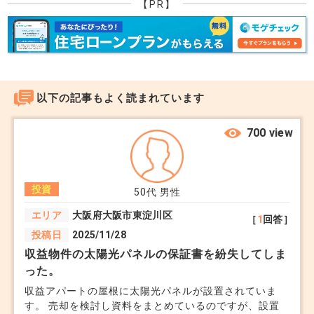
【PR】
しかも利回りは低い水準ですから、過去と比べると
対応策:固定金利型のローンを選ぶことで、金利上
参入に適した状態ではありません。
昇リスクを回避。
原因はいくつかありますが、円安による海外投資家
借入額を抑え、自己資金を多く投入して
の都心部やリゾート地の購入の影響が大きいと考え
月々の返済額を軽減。
られます。よって、国内投資家が勝つためにはそれ
短期間での完済を目指すプランを検討。
以下の記事もよく読まれています
なりの戦略が必要です。
700 view
・人口減少について
また、「地域選定や物件の特性に注目」する事はリ
現状: 日本全体では人口減少が進んでいますが、都
スクヘッジではありません。不動産は動かせません
市部では引き続き人口流入が見られます。
投資
50代
男性
ので、まず第一にその要素を十分チェックする必要
対応策:人口が増加傾向にあるエリアを選定。
エリア
大阪府大阪市東淀川区
［
1
回答］
があります。
単身世帯の割合が高い都市部や需要が安定している
投稿日
2025/11/28
その上で、入居率をいかに高い水準で保つか、リフ
地域に投資。
収益物件の太陽光パネルの保証書を紛失してしま
ォーム費用等をいかに抑えるかなどの運営スキルが
外国人労働者や留学生など、新たな需要層
った。
必要です。それらを十全にこなした上で、リスクヘ
を取り込む立地を選ぶ。
収益アパートの屋根に太陽光パネルが設置されていま
す。 売却を検討し資料をまとめているのですが、設置
ッジをどうするかが問題となります。