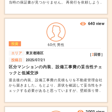
当時の保証書が見つかりません。 再発行を依頼しよう
しかし、リスクヘッジはコストがかかるのが一般的
【2. 具体的なリスクとヘッジ策】
と調べたところ、設置業者が廃業していました。 どち
です。まずは運営をキッチリ行い満室経営する事が
リスク1: 空室リスク
みち保証書があっても意味がなかったかもしれません
が、これは買主に説明する必要がありますよね。 保証
重要です。
賃貸需要が減少した場合、空室が続くと収益が大き
がない太陽光パネルが設置されていることで逆に価格を
640 view
く減少します。
下げないといけなくなるのでしょうか。
+3
・ヘッジ策
地域選定:
投資
60代
男性
駅近（徒歩10分以内）の物件。
エリア
東京都港区
［
2
回答］
商業施設や学校、オフィス街が近いエリア。
投稿日
2025/07/21
賃貸需要が高い地域（東京、大阪、福岡などの主要
区分マンションの内装、設備工事費の妥当性チェ
ックと低減交渉
都市）。
退去後の内装、設備工事費の見積もりを不動産管理会社
賃貸ターゲットの明確化:
から届きました。もとより、原状を確認して妥当性をチ
単身世帯向けのワンルーム物件。
ェックする必要があると思っていますが、壁紙張り替
学生向けや社会人向けの物件。
え、エアコン、トイレウオッシュレット、消火器、電源
盤交換等、経年劣化を利用として全て交換で、想定以上
家族向けよりもターゲットの幅が広い物件が安定し
の見積もりを請求されています。当該不動産管理会社
やすい。
は、提携する工事会社の見積もりをそのまま当方に出し
2003 view