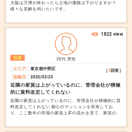
大阪は万博が終わったら土地の価格は下がりますか？
ヘッジ策:
様々な見解を伺いたいです。
固定金利を選ぶ:
金利の変動を回避するため、全期間固定型のローン
1822 view
を選択。
自己資金を増やす:
借入額を減らすことで金利上昇の影響を抑える。
投資
30代
男性
エリア
東京都中野区
リスク5: 税制や政策の変化
［
3
回答］
投稿日
2025/02/25
税制の変更や政策転換で、不動産投資の条件が悪化
近隣の家賃は上がっているのに、管理会社が積極
する可能性があります。
的に賃料改定してくれない
近隣の家賃は上がっているのに、管理会社が積極的に賃
ヘッジ策:
料改定してくれない 都心のマンションを所有してお
り、ここ数年の市場の家賃上昇の流れを見て、家賃の値
税制の動向を把握:
上げを検討しています。 しかし、管理会社からは「今
投資開始前に税理士に相談し、節税効果を正確に理
の家賃のままの方が入居者が決まりやすい」と言われ、
消極的な態度を取られています。 実際に周辺の新規募
解。