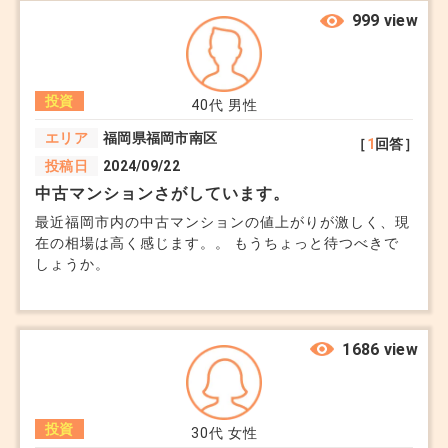
集賃料を調べたところ、現在の入居者が支払っている家
999 view
複数の資産に分散:
賃よりも明らかに高くなっているため、 更新時に適正
他の投資（株式や投資信託など）を併用し、リスク
な価格へ引き上げるのが妥当だと思っているのですが、
管理会社は「大幅な値上げをすると退去リスクが高ま
を分散。
投資
る」と言い、積極的に交渉してくれません。 ちなみに
40代
男性
1LDKで10万円です。こういう場合、強く出て良いでし
エリア
福岡県福岡市南区
［
1
回答］
ょうか。1～2万円上げる分には妥当だと感じています。
【3. 地域選定と物件の特性に注目】
投稿日
2024/09/22
地域選定のポイント
中古マンションさがしています。
東京23区: 人口が集中し、賃貸需要が安定してい
最近福岡市内の中古マンションの値上がりが激しく、現
る。
在の相場は高く感じます。。 もうちょっと待つべきで
しょうか。
大阪市（梅田、難波周辺）: 再開発が進み、単身世
帯の需要が高い。
福岡市（天神、博多周辺）: 九州全域からの人口流
1686 view
入が続く成長都市。
名古屋市（名駅周辺）: 中部地方の経済中心地とし
て需要が高い。
投資
30代
女性