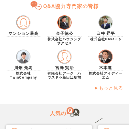
Q&A協力専門家の皆様
+2
マンション最高
金子徳公
臼杵 昇平
株式会社ハウジング
株式会社Base-up
サクセス
川畑 亮馬
宮澤 賢治
木本進
株式会社
有限会社アーク ハ
株式会社アイディー
TwinCompany
ウスドゥ新田辺駅前
エム
もっと見る
人気の