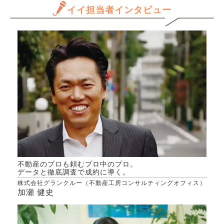
と思
イイ担当者インタビュー
年間
だけ
上昇・
ます
格（
きる
場とし
か、
およ
んで
して
専門
ついての評
きた
て見
ク 長期的な資産形成の観点
から
だける
よろ
不動産のプロも頼むプロ中のプロ。
データと徹底調査で成約に導く。
株式会社グランクルー（不動産工房コンサルティングオフィス）
加瀬 健史