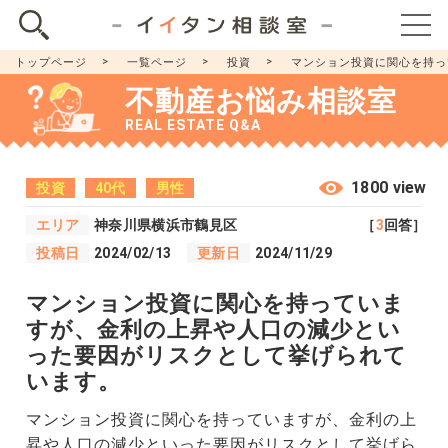
トップページ
一覧ページ
投資
マンション投資に関心を持っ
不動産お悩み相談室
REAL ESTATE Q&A
1800 view
投資
40代
男性
エリア
神奈川県横浜市鶴見区
［
3
回答］
投稿日
2024/02/13
更新日
2024/11/29
マンション投資に関心を持っていま
すが、金利の上昇や人口の減少とい
った要因がリスクとして挙げられて
います。
マンション投資に関心を持っていますが、金利の上
昇や人口の減少といった要因がリスクとして挙げら