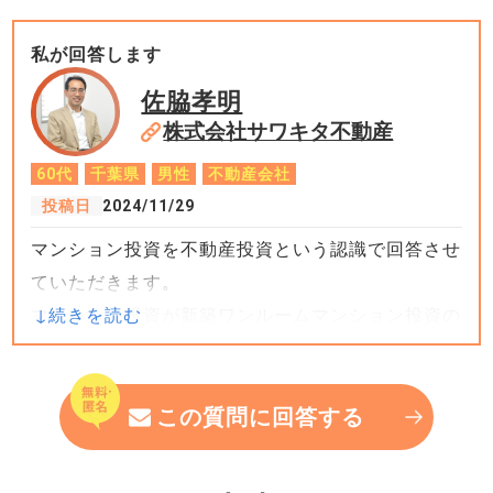
選び次第でリスクを最小限に抑えることが可能で
す。以下に、リスクへの対処法と成功のためのヒン
私が回答します
トをまとめました。
佐脇孝明
株式会社サワキタ不動産
【1. 現在から始めることについて】
60代
千葉県
男性
不動産会社
マンション投資は、正しい戦略を持ちリスク管理を
投稿日
2024/11/29
徹底すれば、今からでも十分に成功が期待できま
マンション投資を不動産投資という認識で回答させ
す。ただし、環境や条件を慎重に考慮する必要があ
ていただきます。
ります。
マンション投資が新築ワンルームマンション投資の
意味であればおすすめしません。全速力で逃げる事
・金利上昇について
案です。
現状: 金利は低い水準にありますが、将来的に上昇
この質問に回答する
する可能性があります。
不動産投資の最大のメリットは融資が利用できるこ
これはローンを活用する投資においてコスト
とですが、融資の窓口は狭い状態が続いています。
増加を意味します。