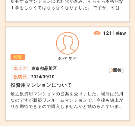
て収支計画を立てる。
所有するマンションは老朽化が進み、そろそろ本格的な
工事をしなくてはならなくなりました。 ですが、やは
りお金がかなりかかってしまい、継続も危うい状態で
【まとめ】
す。 このマンションは今は亡き夫がマンション管理と
いう夢を叶え初めて購入したものなのでそうは簡単に手
マンション投資は節税効果や家賃収入の魅力がある
放せません… 新しい物件を探すかこのまま継続すべきか
1211 view
一方で、金利や人口減少のリスクを意識する必要が
もう辞めるべきなのか日々悩まされています。 住民の
中にはここのままがいいという方や、もう少し劣化に伴
あります。ただし、エリア選びや物件の特性を慎重
う補強工事をして欲しい、など多数の意見があります
に検討し、ローンの条件や維持費をコントロールす
投資
が、片方を取れば片方が納得いかなくなるような状態で
30代
男性
ることで、リスクを抑えながら堅実な運用が可能で
す。1体どうすればいいのでしょうか？ みなさまから意
エリア
東京都品川区
［
3
回答］
見をお聞きしたいです
す。
投稿日
2024/09/20
投資用マンションについて
もし具体的なエリアや物件の相談、または収益シミ
最近投資用マンションの提案を受けました。場所は品川
ュレーションのアドバイスをご希望でしたら、お気
なのですが新築ワンルームマンションで、今後も値上が
りが期待できるので購入しませんかと勧められていま
軽にお尋ねください！
す。駅近できれいな建物で悪くないと思っていますが、
どう考えたらいいか迷っています。
以上、参考になれば幸いです。