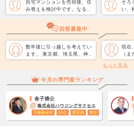
自宅マンションを売却後、住
そろ
み替えを検討中です。なるべ
い、
く3か月以内に売却をしたい
取り
のですが、一般媒介と専任媒
めて
回答募集中
介で迷っています。 窓口は
指数
多い方が買主が見つかりそう
分が
だと思うのですが、友人には
直、
数年後に引っ越しを考えてい
現在
専任をおすすめされました。
のか
ます。 東京都、埼玉県、神
（ま
それぞれメリットデメリット
だ、
奈川県で、比較的災害に強い
輪」
もっと見る
があれば教えてください。
スコ
地域を教えてください。 ネ
戸の
ら、
ットで調べて大体のエリアは
価格は
今月の専門家ランキング
思い
ピックアップしているのです
己居
レジ
が、専門家の生の意見を聞い
が、
が1
てみたいです。 特に、地震
年後
金子徳公
です
に強く、水害や液状化の危険
り、
株式会社ハウジングサクセス
あり
が少ないエリアが知りたいで
移に
不動産会社
50代
東京都
男性
ロで
す。 同年代の夫婦と、小学
だき
数字
生・中学生の子供がいます。
以下
年収
よろしくお願いします。
えます