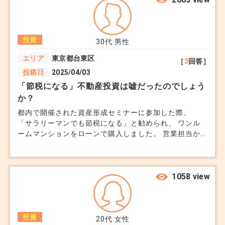
ているようですが、廃棄費や駐車場料金など、不当とは
言いませんがマークアップしているように見受けられま
リスク2: 修繕費や維持費の増加
す。エアコン、トイレウオッシュレットなどは、ビック
投資
カメラなど家電量販店に直接頼めば、安くなるかと考え
築年数が経過するほど修繕費や管理費が増加し、利
30代
男性
ています。どういうふうに、不動産管理会社に話して交
回りを圧迫するリスクがあります。
エリア
東京都台東区
［
3
回答］
渉したらいいか、ご教示ください。
投稿日
2025/04/03
「節税になる」不動産投資は嘘だったのでしょう
ヘッジ策:
か？
築浅物件を選ぶ:
都内で開催された資産形成セミナーに参加した際、
築10年以内の物件を選ぶことで、修繕費用の増加
「サラリーマンでも節税になる」と勧められ、 ワンル
を抑える。
ームマンションをローンで購入しました。 営業担当か
らは「減価償却で所得税が抑えられる」 「年収800万円
管理状況を確認:
以上なら節税効果が大きい」などと説明され、 将来の
修繕積立金が適切に積み立てられているマンション
資産形成にもなるならと契約しました。 ところが、実
際に確定申告をしてみても、節税効果はごくわずか。
1058 view
を選ぶ。
むしろ管理費や修繕積立金、空室の際などは持ち出しの
管理会社の実績や評判を確認。
ほうが多く、 これって本当に節税になってるのか？と
不安になっています。 あのときの説明は嘘だったので
投資
は…。 もう売却したほうがいいですかね。
20代
女性
リスク3: 資産価値の下落